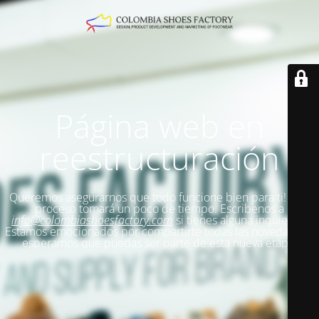
Página web en
reestructuración
Queremos asegurarnos que todo funcione bien para ti!
Este
proceso tomará un poco de tiempo. Escribenos a
info@colombiashoesfactory.com
si tienes alguna inquietud.
Estamos emocionados por compartirte todas las novedades y
esperamos que puedas ser parte de esta nueva etapa.