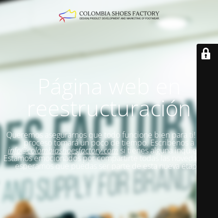
Página web en
reestructuración
Queremos asegurarnos que todo funcione bien para ti!
Este
proceso tomará un poco de tiempo. Escribenos a
info@colombiashoesfactory.com
si tienes alguna inquietud.
Estamos emocionados por compartirte todas las novedades y
esperamos que puedas ser parte de esta nueva etapa.