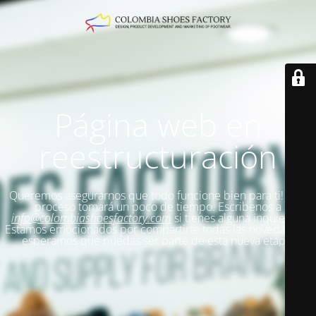
Página web en
reestructuración
Queremos asegurarnos que todo funcione bien para ti!
Este
proceso tomará un poco de tiempo. Escribenos a
info@colombiashoesfactory.com
si tienes alguna inquietud.
Estamos emocionados por compartirte todas las novedades y
esperamos que puedas ser parte de esta nueva etapa.