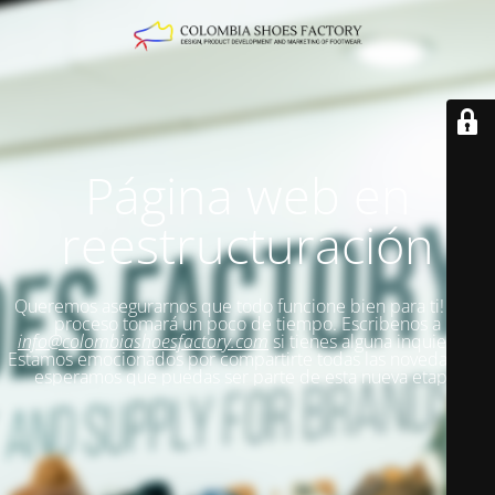
Página web en
reestructuración
Queremos asegurarnos que todo funcione bien para ti!
Este
proceso tomará un poco de tiempo. Escribenos a
info@colombiashoesfactory.com
si tienes alguna inquietud.
Estamos emocionados por compartirte todas las novedades y
esperamos que puedas ser parte de esta nueva etapa.