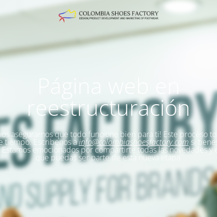
Página web en
reestructuración
s asegurarnos que todo funcione bien para ti!
Este proceso t
e tiempo. Escribenos a
info@colombiashoesfactory.com
si tiene
Estamos emocionados por compartirte todas las novedades y
que puedas ser parte de esta nueva etapa.