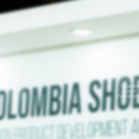
Queremo
poco d
inquietud.