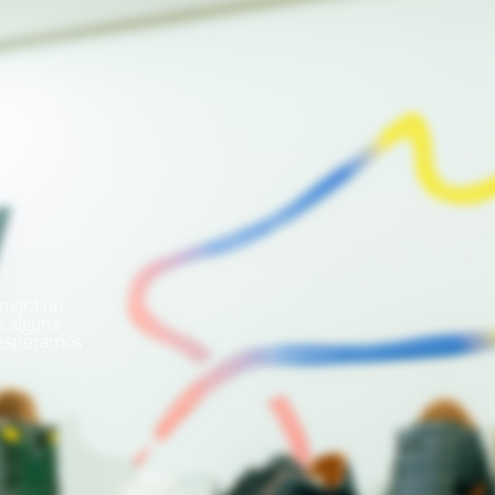
omará un
s alguna
 esperamos