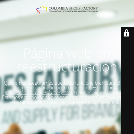
Página web en
reestructuración
Queremos asegurarnos que todo funcione bien para ti!
Este
proceso tomará un poco de tiempo. Escribenos a
info@colombiashoesfactory.com
si tienes alguna inquietud.
Estamos emocionados por compartirte todas las novedades y
esperamos que puedas ser parte de esta nueva etapa.