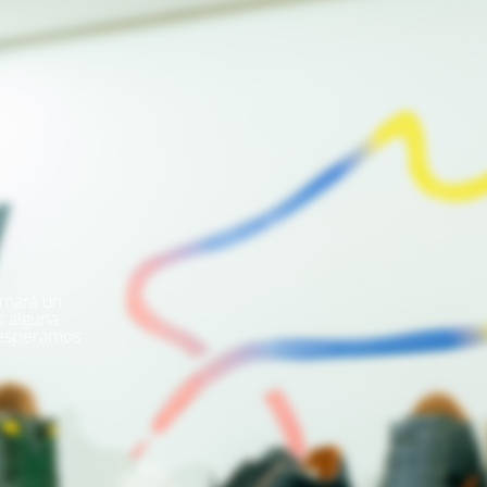
omará un
s alguna
 esperamos