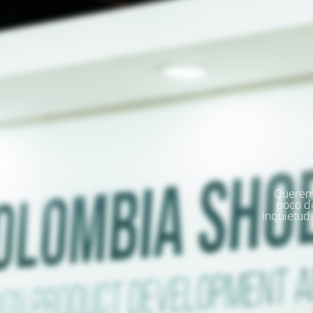
Queremo
poco d
inquietud.