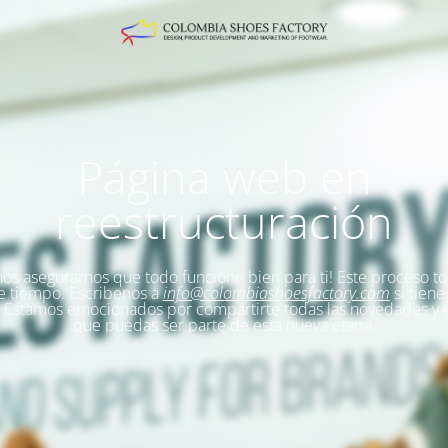
Página web en
reestructuración
s asegurarnos que todo funcione bien para ti!
Este proceso t
e tiempo. Escribenos a
info@colombiashoesfactory.com
si tiene
Estamos emocionados por compartirte todas las novedades y
que puedas ser parte de esta nueva etapa.