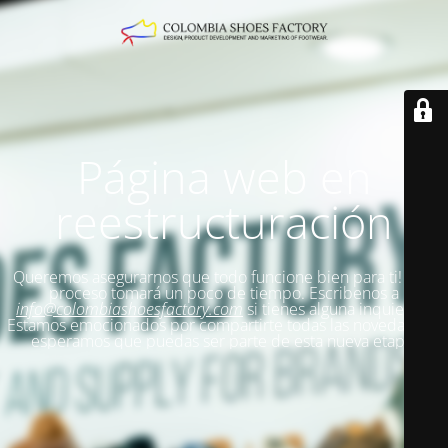
Página web en
reestructuración
Queremos asegurarnos que todo funcione bien para ti!
Este
proceso tomará un poco de tiempo. Escribenos a
info@colombiashoesfactory.com
si tienes alguna inquietud.
Estamos emocionados por compartirte todas las novedades y
esperamos que puedas ser parte de esta nueva etapa.