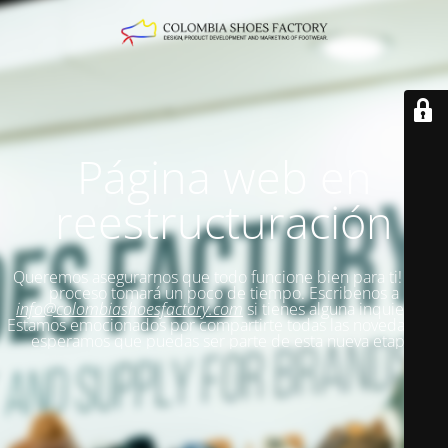
Página web en
reestructuración
Queremos asegurarnos que todo funcione bien para ti!
Este
proceso tomará un poco de tiempo. Escribenos a
info@colombiashoesfactory.com
si tienes alguna inquietud.
Estamos emocionados por compartirte todas las novedades y
esperamos que puedas ser parte de esta nueva etapa.