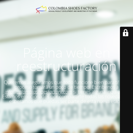
Página web en
reestructuración
Queremos asegurarnos que todo funcione bien para ti!
Este
proceso tomará un poco de tiempo. Escribenos a
info@colombiashoesfactory.com
si tienes alguna inquietud.
Estamos emocionados por compartirte todas las novedades y
esperamos que puedas ser parte de esta nueva etapa.