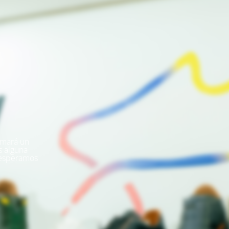
omará un
s alguna
 esperamos