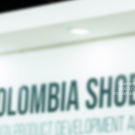
Queremo
poco d
inquietud.