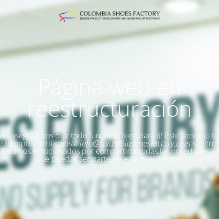
Página web en
reestructuración
s asegurarnos que todo funcione bien para ti!
Este proceso t
e tiempo. Escribenos a
info@colombiashoesfactory.com
si tiene
Estamos emocionados por compartirte todas las novedades y
que puedas ser parte de esta nueva etapa.