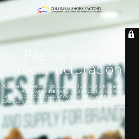
Página web en
reestructuración
Queremos asegurarnos que todo funcione bien para ti!
Este
proceso tomará un poco de tiempo. Escribenos a
info@colombiashoesfactory.com
si tienes alguna inquietud.
Estamos emocionados por compartirte todas las novedades y
esperamos que puedas ser parte de esta nueva etapa.