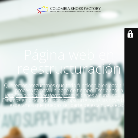
Página web en
reestructuración
Queremos asegurarnos que todo funcione bien para ti!
Este
proceso tomará un poco de tiempo. Escribenos a
info@colombiashoesfactory.com
si tienes alguna inquietud.
Estamos emocionados por compartirte todas las novedades y
esperamos que puedas ser parte de esta nueva etapa.